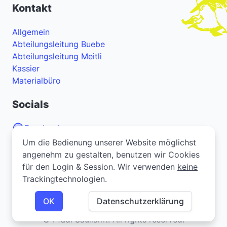
Kontakt
Allgemein
Abteilungsleitung Buebe
Abteilungsleitung Meitli
Kassier
Materialbüro
Socials
Facebook
Um die Bedienung unserer Website möglichst
Um die Bedienung unserer Website möglichst
Instagram
angenehm zu gestalten, benutzen wir Cookies
angenehm zu gestalten, benutzen wir Cookies
YouTube
für den Login & Session. Wir verwenden
für den Login & Session. Wir verwenden
keine
keine
Trackingtechnologien.
Trackingtechnologien.
Bei Problemen oder Fragen zur Webseite? Melde
dich
hier
.
OK
OK
Datenschutzerklärung
Datenschutzerklärung
© Pfadi Säuliamt. All rights reserved.