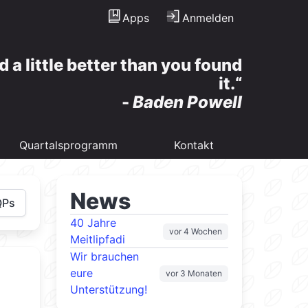
Apps
Anmelden
d a little better than you found
it.
-
Baden Powell
Quartalsprogramm
Kontakt
News
QPs
40 Jahre
vor 4 Wochen
Meitlipfadi
Wir brauchen
eure
vor 3 Monaten
Unterstützung!