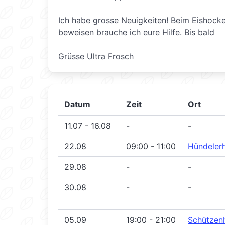
Ich habe grosse Neuigkeiten! Beim Eishock
beweisen brauche ich eure Hilfe. Bis bald
Grüsse Ultra Frosch
Datum
Zeit
Ort
11.07 - 16.08
-
-
22.08
09:00 - 11:00
Hündeler
29.08
-
-
30.08
-
-
05.09
19:00 - 21:00
Schützen