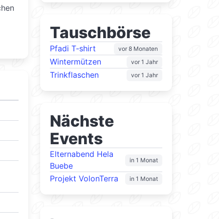
chen
Tauschbörse
Pfadi T-shirt
vor 8 Monaten
Wintermützen
vor 1 Jahr
Trinkflaschen
vor 1 Jahr
Nächste
Events
Elternabend Hela
in 1 Monat
Buebe
Projekt VolonTerra
in 1 Monat