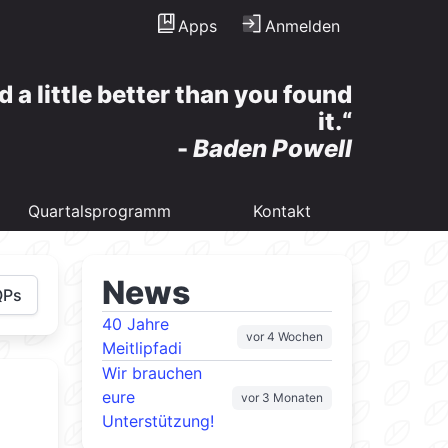
Apps
Anmelden
d a little better than you found
it.
-
Baden Powell
Quartalsprogramm
Kontakt
News
QPs
40 Jahre
vor 4 Wochen
Meitlipfadi
Wir brauchen
eure
vor 3 Monaten
Unterstützung!