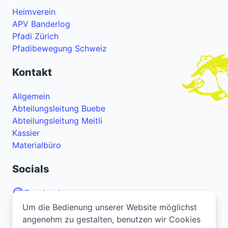
Heimverein
APV Banderlog
Pfadi Zürich
Pfadibewegung Schweiz
Kontakt
Allgemein
Abteilungsleitung Buebe
Abteilungsleitung Meitli
Kassier
Materialbüro
Socials
Facebook
Um die Bedienung unserer Website möglichst
Um die Bedienung unserer Website möglichst
Instagram
angenehm zu gestalten, benutzen wir Cookies
angenehm zu gestalten, benutzen wir Cookies
YouTube